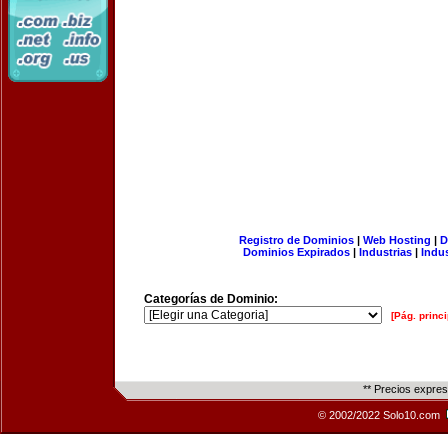
Registro de Dominios
|
Web Hosting
|
D
Dominios Expirados
|
Industrias
|
Indu
Categorías de Dominio:
[Pág. princi
** Precios expre
© 2002/2022 Solo10.com