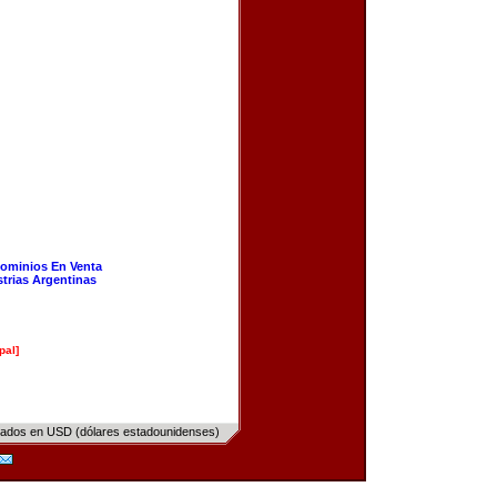
ominios En Venta
strias Argentinas
pal]
sados en USD (dólares estadounidenses)