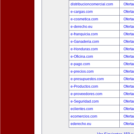
distribucioncomercial.com
Oferta
e-cargas.com
Oferta
e-cosmetica.com
Oferta
e-derecho.eu
Oferta
e-franquicia.com
Oferta
e-Ganaderia.com
Oferta
e-Honduras.com
Oferta
e-Oficina.com
Oferta
e-pago.com
Oferta
e-precios.com
Oferta
e-presupuestos.com
Oferta
e-Productos.com
Oferta
e-proveedores.com
Oferta
e-Seguridad.com
Oferta
eclientes.com
Oferta
ecomercios.com
Oferta
ederecho.eu
Oferta