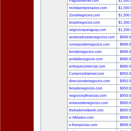
PagosInternet.com
$1,500
revistaempresarios.com
$1,500
ZonaNegocios.com
$1,500
brasilnegocios.com
$1,300
negociosparaguay.com
$1,200
aceleradoradenegocios.com
$999.
consejosdenegocios.com
$999.
forodenegocios.com
$999.
portaldenegocio.com
$990.
enfoquecomercial.com
$980.
ComercioInternet.com
$950.
direcciondenegocios.com
$950.
feriadenegocios.com
$950.
negociosyfinanzas.com
$950.
enlacesdenegocios.com
$900.
thetradernetwork.com
$900.
e-Afiliados.com
$899.
e-franquicias.com
$899.