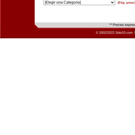
[Pág. princi
** Precios expre
© 2002/2022 Solo10.com