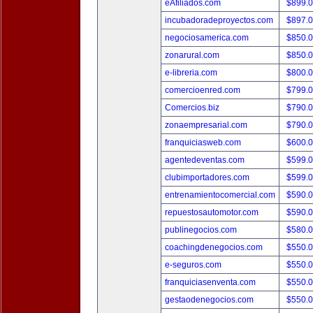
eAfiliados.com
$899.
incubadoradeproyectos.com
$897.
negociosamerica.com
$850.
zonarural.com
$850.
e-libreria.com
$800.
comercioenred.com
$799.
Comercios.biz
$790.
zonaempresarial.com
$790.
franquiciasweb.com
$600.
agentedeventas.com
$599.
clubimportadores.com
$599.
entrenamientocomercial.com
$590.
repuestosautomotor.com
$590.
publinegocios.com
$580.
coachingdenegocios.com
$550.
e-seguros.com
$550.
franquiciasenventa.com
$550.
gestaodenegocios.com
$550.