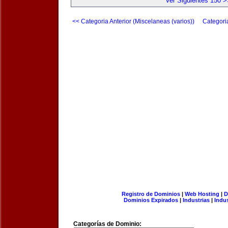
Ver Siguientes 150 >
<< Categoria Anterior (Miscelaneas (varios))
Categori
Registro de Dominios
|
Web Hosting
|
D
Dominios Expirados
|
Industrias
|
Indu
Categorías de Dominio: