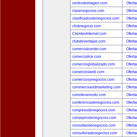
centrodeimagen.com
Oferta
clasenegocios.com
Oferta
clasificadosdenegocios.com
Oferta
clicknegocio.com
Oferta
ClientesInternet.com
Oferta
clubdeventajas.com
Oferta
comercialcenter.com
Oferta
comercialice.com
Oferta
comercioglobalizado.com
Oferta
comerciosweb.com
Oferta
comerciosynegocios.com
Oferta
commerceandmarketing.com
Oferta
comotenerexito.com
Oferta
conferenciadenegocios.com
Oferta
congresodenegocios.com
Oferta
consejerodenegocios.com
Oferta
consultasdenegocios.com
Oferta
consultoradenegocios.com
Oferta