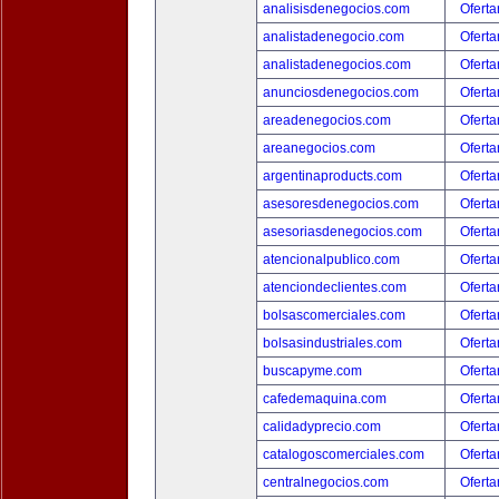
analisisdenegocios.com
Oferta
analistadenegocio.com
Oferta
analistadenegocios.com
Oferta
anunciosdenegocios.com
Oferta
areadenegocios.com
Oferta
areanegocios.com
Oferta
argentinaproducts.com
Oferta
asesoresdenegocios.com
Oferta
asesoriasdenegocios.com
Oferta
atencionalpublico.com
Oferta
atenciondeclientes.com
Oferta
bolsascomerciales.com
Oferta
bolsasindustriales.com
Oferta
buscapyme.com
Oferta
cafedemaquina.com
Oferta
calidadyprecio.com
Oferta
catalogoscomerciales.com
Oferta
centralnegocios.com
Oferta