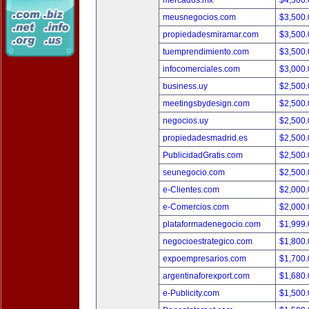
mercados.mx
$4,500
meusnegocios.com
$3,500
propiedadesmiramar.com
$3,500
tuemprendimiento.com
$3,500
infocomerciales.com
$3,000
business.uy
$2,500
meetingsbydesign.com
$2,500
negocios.uy
$2,500
propiedadesmadrid.es
$2,500
PublicidadGratis.com
$2,500
seunegocio.com
$2,500
e-Clientes.com
$2,000
e-Comercios.com
$2,000
plataformadenegocio.com
$1,999
negocioestrategico.com
$1,800
expoempresarios.com
$1,700
argentinaforexport.com
$1,680
e-Publicity.com
$1,500