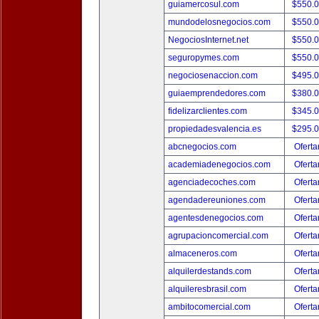
guiamercosul.com
$550.
mundodelosnegocios.com
$550.
NegociosInternet.net
$550.
seguropymes.com
$550.
negociosenaccion.com
$495.
guiaemprendedores.com
$380.
fidelizarclientes.com
$345.
propiedadesvalencia.es
$295.
abcnegocios.com
Oferta
academiadenegocios.com
Oferta
agenciadecoches.com
Oferta
agendadereuniones.com
Oferta
agentesdenegocios.com
Oferta
agrupacioncomercial.com
Oferta
almaceneros.com
Oferta
alquilerdestands.com
Oferta
alquileresbrasil.com
Oferta
ambitocomercial.com
Oferta