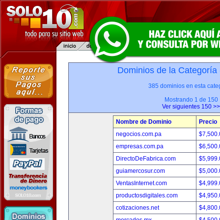
Dominios de la Categoría
385 dominios en esta categ
Mostrando 1 de 150
Ver siguientes 150 >>
Nombre de Dominio
Precio
negocios.com.pa
$7,500
empresas.com.pa
$6,500
DirectoDeFabrica.com
$5,999
guiamercosur.com
$5,000
VentasInternet.com
$4,999
productosdigitales.com
$4,950
cotizaciones.net
$4,800