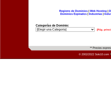
Registro de Dominios
|
Web Hosting
|
D
Dominios Expirados
|
Industrias
|
Indu
Categorías de Dominio:
[Pág. princi
** Precios expre
© 2002/2022 Solo10.com