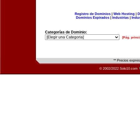
Registro de Dominios
|
Web Hosting
|
D
Dominios Expirados
|
Industrias
|
Indu
Categorías de Dominio:
[Pág. princi
** Precios expre
© 2002/2022 Solo10.com