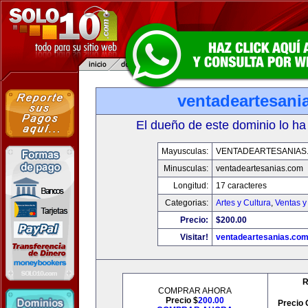
ventadeartesani
El dueño de este dominio lo ha
Mayusculas:
VENTADEARTESANIAS
Minusculas:
ventadeartesanias.com
Longitud:
17 caracteres
Categorias:
Artes y Cultura
,
Ventas y
Precio:
$200.00
Visitar!
ventadeartesanias.co
R
COMPRAR AHORA
Precio $
200.00
Precio 