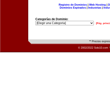
Registro de Dominios
|
Web Hosting
|
D
Dominios Expirados
|
Industrias
|
Indu
Categorías de Dominio:
[Pág. princi
** Precios expre
© 2002/2022 Solo10.com