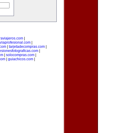
aviajeros.com
|
ariaprofesional.com
|
.com
|
tarjetadecompras.com
|
esionesfotograficas.com
|
om
|
solocompras.com
|
com
|
guiachicos.com
|