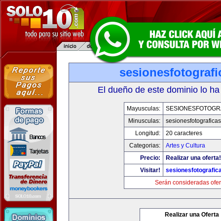
sesionesfotograf
El dueño de este dominio lo ha
Mayusculas:
SESIONESFOTOGR
Minusculas:
sesionesfotografica
Longitud:
20 caracteres
Categorias:
Artes y Cultura
Precio:
Realizar una oferta!
Visitar!
sesionesfotografic
Serán consideradas ofer
Realizar una Oferta