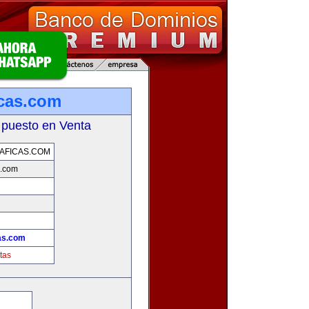
icas.com
 puesto en Venta
AFICAS.COM
s.com
as.com
tas