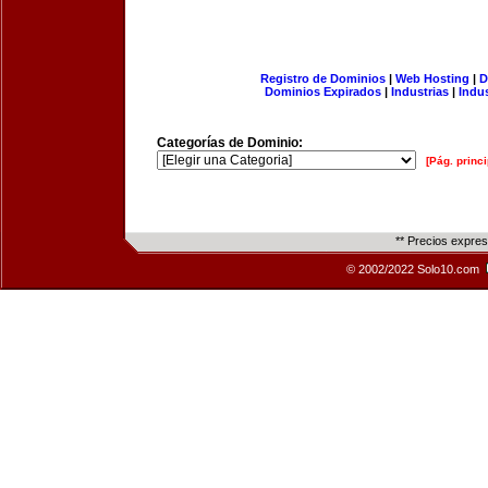
Registro de Dominios
|
Web Hosting
|
D
Dominios Expirados
|
Industrias
|
Indu
Categorías de Dominio:
[Pág. princi
** Precios expre
© 2002/2022 Solo10.com