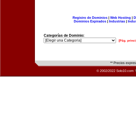
Registro de Dominios
|
Web Hosting
|
D
Dominios Expirados
|
Industrias
|
Indu
Categorías de Dominio:
[Pág. princi
** Precios expre
© 2002/2022 Solo10.com