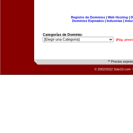
Registro de Dominios
|
Web Hosting
|
D
Dominios Expirados
|
Industrias
|
Indu
Categorías de Dominio:
[Pág. princi
** Precios expre
© 2002/2022 Solo10.com