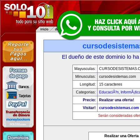
cursodesistem
El dueño de este dominio lo ha
Mayusculas:
CURSODESISTEMAS.
Minusculas:
cursodesistemas.com
Longitud:
15 caracteres
Categorias:
EducaciÃ³n
,
InformÃ¡ti
Precio:
Realizar una oferta!
Visitar!
cursodesistemas.com
Serán consideradas ofer
Realizar una Oferta