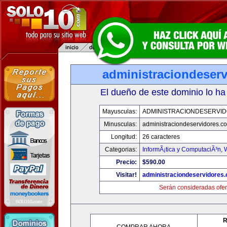
administraciondeser
El dueño de este dominio lo ha
Mayusculas:
ADMINISTRACIONDESERVI
Minusculas:
administraciondeservidores.c
Longitud:
26 caracteres
Categorias:
InformÃ¡tica y ComputaciÃ³n
,
Precio:
$590.00
Visitar!
administraciondeservidores
Serán consideradas ofer
R