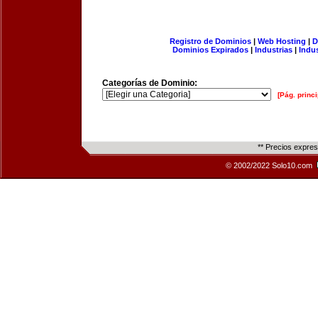
Registro de Dominios
|
Web Hosting
|
D
Dominios Expirados
|
Industrias
|
Indu
Categorías de Dominio:
[Pág. princi
** Precios expre
© 2002/2022 Solo10.com