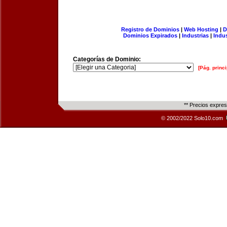
Registro de Dominios
|
Web Hosting
|
D
Dominios Expirados
|
Industrias
|
Indu
Categorías de Dominio:
[Pág. princi
** Precios expre
© 2002/2022 Solo10.com