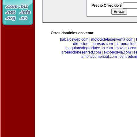
Precio Ofrecido $
Otros dominios en venta:
trabajosweb.com
|
motocicletasenventa.com
|
direccionempresas.com
|
corporacion
maquinasdeproduccion.com
|
movilink.co
promocionesenred.com
|
expobolivia.com
|
s
ambitocomercial.com
|
centrode