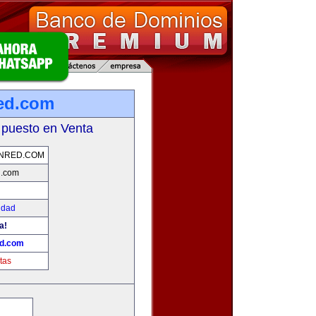
ed.com
 puesto en Venta
NRED.COM
d.com
idad
a!
d.com
tas