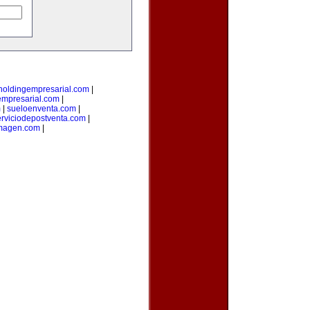
holdingempresarial.com
|
empresarial.com
|
m
|
sueloenventa.com
|
erviciodepostventa.com
|
imagen.com
|