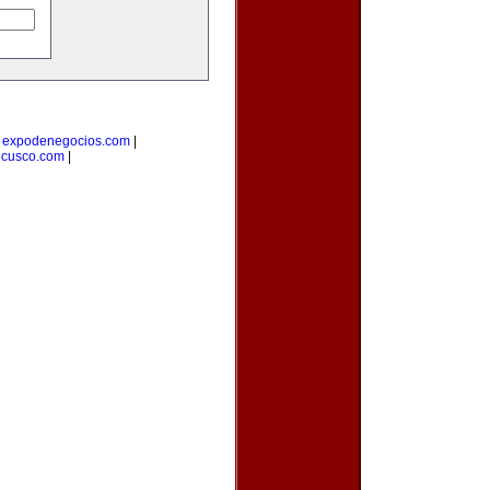
|
expodenegocios.com
|
ecusco.com
|