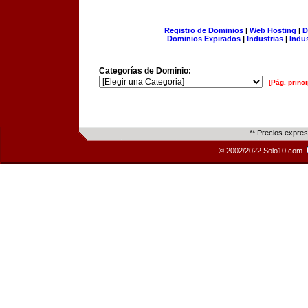
Registro de Dominios
|
Web Hosting
|
D
Dominios Expirados
|
Industrias
|
Indu
Categorías de Dominio:
[Pág. princi
** Precios expre
© 2002/2022 Solo10.com