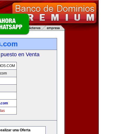
s.com
 puesto en Venta
IOS.COM
.com
.com
tas
ealizar una Oferta