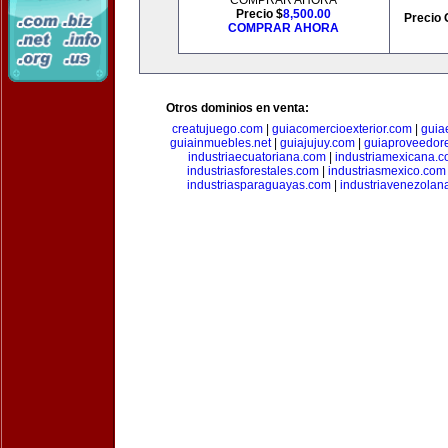
COMPRAR AHORA
Precio $
8,500.00
Precio 
COMPRAR AHORA
Otros dominios en venta:
creatujuego.com
|
guiacomercioexterior.com
|
guiae
guiainmuebles.net
|
guiajujuy.com
|
guiaproveedor
industriaecuatoriana.com
|
industriamexicana.
industriasforestales.com
|
industriasmexico.com
industriasparaguayas.com
|
industriavenezolan