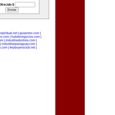
Ofrecido $
spiritual.net
|
guiainmo.com
|
es.com
|
hubdenegocios.com
|
com
|
industriasbolivia.com
|
|
industriasparaguay.com
|
a.com
|
keybuyersclub.net
|