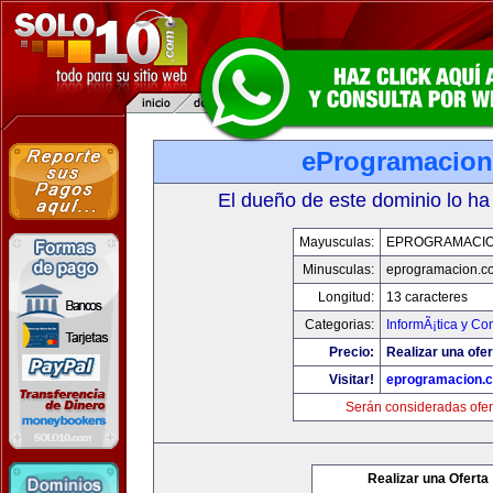
eProgramacio
El dueño de este dominio lo ha
Mayusculas:
EPROGRAMACI
Minusculas:
eprogramacion.c
Longitud:
13 caracteres
Categorias:
InformÃ¡tica y C
Precio:
Realizar una ofer
Visitar!
eprogramacion.
Serán consideradas ofer
Realizar una Oferta