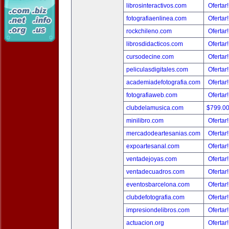
librosinteractivos.com
Ofertar
fotografiaenlinea.com
Ofertar
rockchileno.com
Ofertar
librosdidacticos.com
Ofertar
cursodecine.com
Ofertar
peliculasdigitales.com
Ofertar
academiadefotografia.com
Ofertar
fotografiaweb.com
Ofertar
clubdelamusica.com
$799.0
minilibro.com
Ofertar
mercadodeartesanias.com
Ofertar
expoartesanal.com
Ofertar
ventadejoyas.com
Ofertar
ventadecuadros.com
Ofertar
eventosbarcelona.com
Ofertar
clubdefotografia.com
Ofertar
impresiondelibros.com
Ofertar
actuacion.org
Ofertar