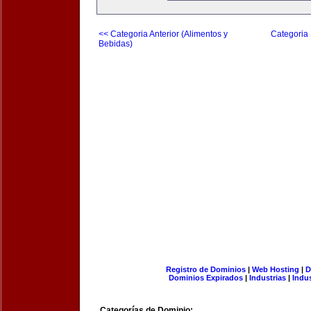
<< Categoria Anterior (Alimentos y
Categoria 
Bebidas)
Registro de Dominios
|
Web Hosting
|
D
Dominios Expirados
|
Industrias
|
Indu
Categorías de Dominio: